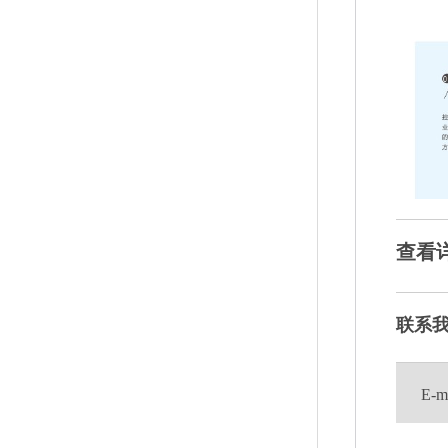
查看
联系
E-m