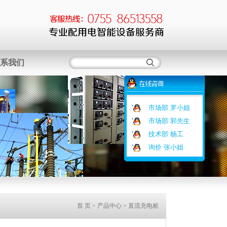
系我们
市场部 罗小姐
市场部 郭先生
技术部 杨工
询价 张小姐
首 页
> 产品中心 > 直流充电桩